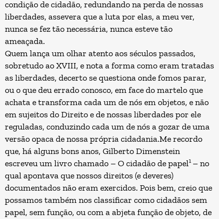
condição de cidadão, redundando na perda de nossas
liberdades, assevera que a luta por elas, a meu ver,
nunca se fez tão necessária, nunca esteve tão
ameaçada.
Quem lança um olhar atento aos séculos passados,
sobretudo ao XVIII, e nota a forma como eram tratadas
as liberdades, decerto se questiona onde fomos parar,
ou o que deu errado conosco, em face do martelo que
achata e transforma cada um de nós em objetos, e não
em sujeitos do Direito e de nossas liberdades por ele
reguladas, conduzindo cada um de nós a gozar de uma
versão opaca de nossa própria cidadania.Me recordo
que, há alguns bons anos, Gilberto Dimenstein
1
escreveu um livro chamado – O cidadão de papel
– no
qual apontava que nossos direitos (e deveres)
documentados não eram exercidos. Pois bem, creio que
possamos também nos classificar como cidadãos sem
papel, sem função, ou com a abjeta função de objeto, de