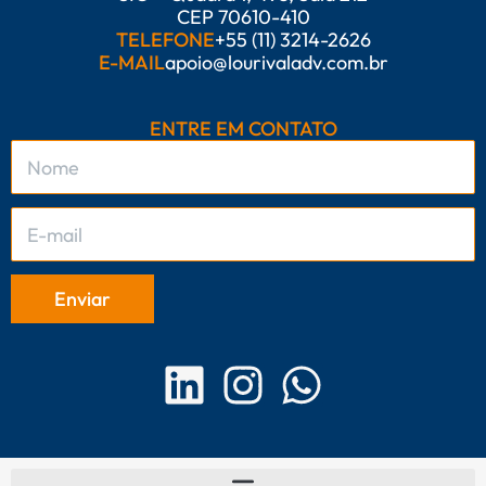
CEP 70610-410
TELEFONE
+55 (11) 3214-2626
E-MAIL
apoio@lourivaladv.com.br
ENTRE EM CONTATO
L
I
W
i
n
h
n
s
a