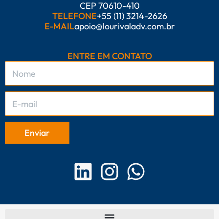
CEP 70610-410
TELEFONE
+55 (11) 3214-2626
E-MAIL
apoio@lourivaladv.com.br
ENTRE EM CONTATO
L
I
W
i
n
h
n
s
a