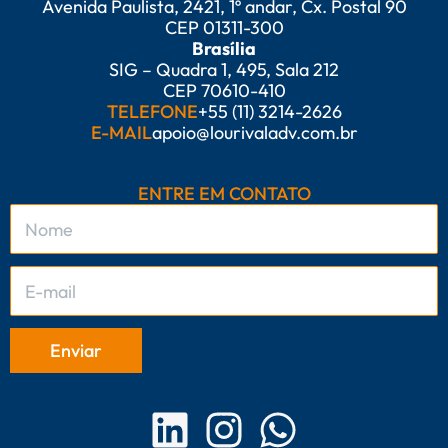
Avenida Paulista, 2421, 1º andar, Cx. Postal 90
CEP 01311-300
Brasília
SIG – Quadra 1, 495, Sala 212
CEP 70610-410
TELEFONE
+55 (11) 3214-2626
E-MAIL
apoio@lourivaladv.com.br
ENTRE EM CONTATO
L
I
W