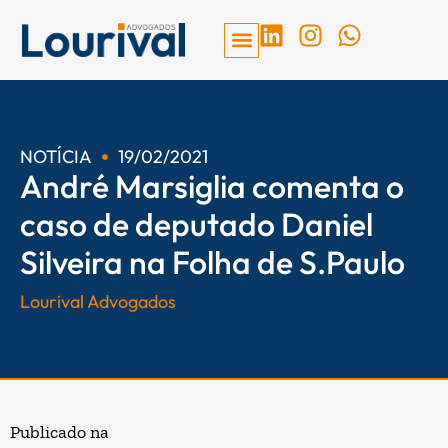
Ir
L
I
W
para
i
n
h
o
n
s
a
conteúdo
k
t
t
e
a
s
d
g
a
NOTÍCIA
19/02/2021
André Marsiglia comenta o
i
r
p
n
a
p
caso de deputado Daniel
m
Silveira na Folha de S.Paulo
Lourival Advogados
Publicado na