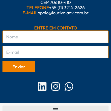
CEP 70610-410
TELEFONE
+55 (11) 3214-2626
E-MAIL
apoio@lourivaladv.com.br
ENTRE EM CONTATO
L
I
W
i
n
h
n
s
a