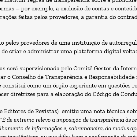
ormas – por exemplo, a exclusão de contas e conteúdo
rações feitas pelos provedores, a garantia do contrad
ão pelos provedores de uma instituição de autorregu
a de criar e administrar uma plataforma digital volt
s será supervisionada pelo Comitê Gestor da Internet
ar o Conselho de Transparência e Responsabilidade n
 constitui como um órgão experiente em questões reg
ecer diretrizes para a elaboração do Código de Cond
 Editores de Revistas) emitiu uma nota técnica sobr
“É de extremo relevo a imposição de transparência às red
lhamento de informações e, sobremaneira, do modus op
s inautênticas, ou que dificultam a confirmação de aut