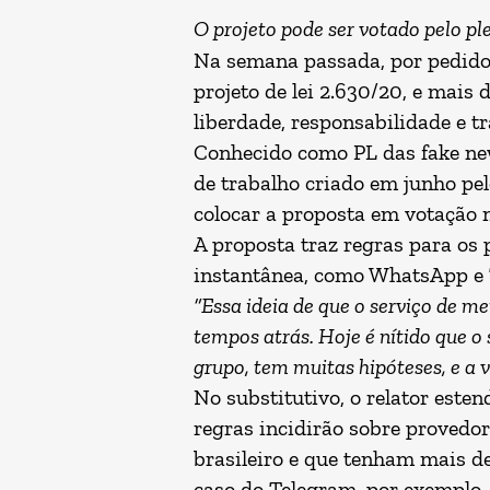
O projeto pode ser votado pelo p
Na semana passada, por pedido d
projeto de lei
2.630/20
, e mais 
liberdade, responsabilidade e t
Conhecido como PL das fake news
de trabalho criado em junho pe
colocar a proposta em votação n
A proposta traz regras para os 
instantânea, como WhatsApp e 
“Essa ideia de que o serviço de m
tempos atrás. Hoje é nítido que 
grupo, tem muitas hipóteses, e a 
No substitutivo, o relator este
regras incidirão sobre provedor
brasileiro e que tenham mais de
caso do Telegram, por exemplo.