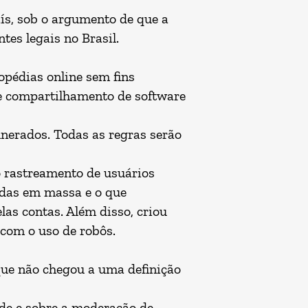
aís, sob o argumento de que a
es legais no Brasil.
opédias online sem fins
o e compartilhamento de software
unerados. Todas as regras serão
o rastreamento de usuários
adas em massa e o que
as contas. Além disso, criou
com o uso de robôs.
rque não chegou a uma definição
ade e sobre a moderação de