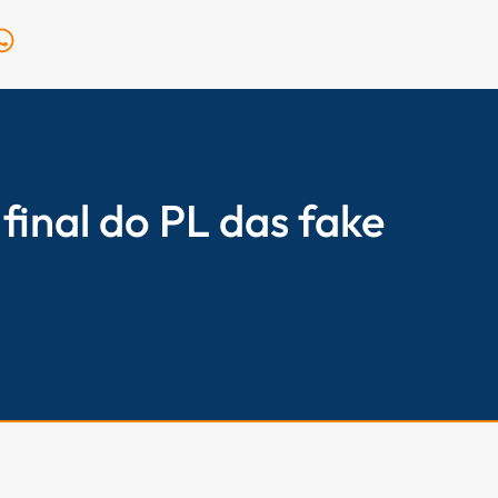
W
h
a
t
s
a
p
 final do PL das fake
p