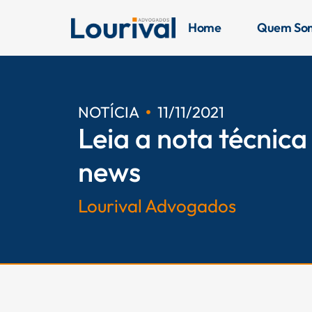
Ir
para
Home
Quem So
o
conteúdo
NOTÍCIA
11/11/2021
Leia a nota técnica
news
Lourival Advogados