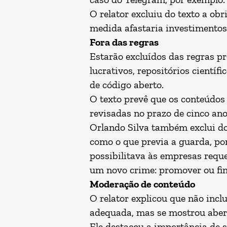
O relator excluiu do texto a ob
medida afastaria investimentos
Fora das regras
Estarão excluídos das regras pr
lucrativos, repositórios cientí
de código aberto.
O texto prevê que os conteúdos 
revisadas no prazo de cinco ano
Orlando Silva também exclui do
como o que previa a guarda, po
possibilitava às empresas requ
um novo crime: promover ou fi
Moderação de conteúdo
O relator explicou que não incl
adequada, mas se mostrou abert
Ele destacou a importância de s