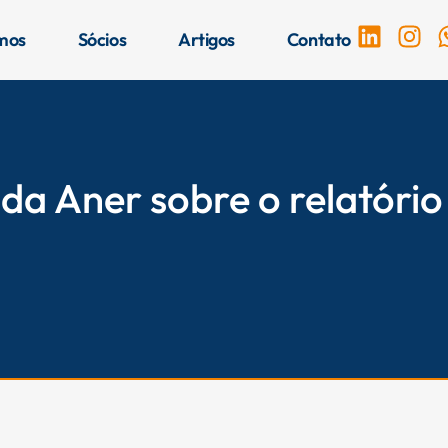
L
I
mos
Sócios
Artigos
Contato
i
n
n
s
k
t
e
a
d
g
i
r
 da Aner sobre o relatório
n
a
m