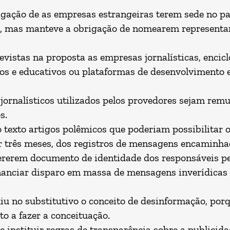
rigação de as empresas estrangeiras terem sede no p
, mas manteve a obrigação de nomearem representant
evistas na proposta as empresas jornalísticas, encicl
ficos e educativos ou plataformas de desenvolviment
jornalísticos utilizados pelos provedores sejam rem
s.
 texto artigos polêmicos que poderiam possibilitar 
r três meses, dos registros de mensagens encaminh
ererem documento de identidade dos responsáveis pel
nanciar disparo em massa de mensagens inverídicas 
uiu no substitutivo o conceito de desinformação, po
o a fazer a conceituação.
e instituir regras de transparência sobre a publicid