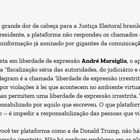
grande dor de cabeça para a Justiça Eleitoral brasi
presidente, a plataforma não respondeu os chamados d
esinformação já assinado por gigantes da comunica
sta em liberdade de expressão
André Marsiglia
, o a
“fiscalização séria das autoridades, do judiciário e 
legram é a chamada ‘liberdade de expressão irrestrita
por violações à lei que acontecem no ambiente virtua
as permitem uma liberdade de expressão irrestrita. 
ponsabilizado por aquilo que escreveu. O que plataf
do – é impedir a responsabilização das pessoas que v
ocê ter plataforma como a de Donald Trump, não h
essão irrestrita. Não há nenhum problema em as pl