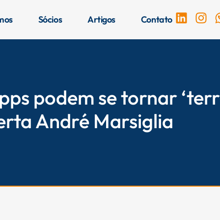
L
I
mos
Sócios
Artigos
Contato
i
n
n
s
k
t
e
a
d
g
i
r
pps podem se tornar ‘terr
n
a
m
erta André Marsiglia