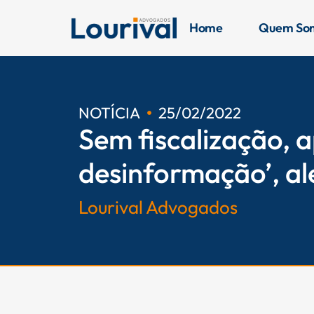
Ir
para
Home
Quem So
o
conteúdo
NOTÍCIA
25/02/2022
Sem fiscalização, a
desinformação’, al
Lourival Advogados