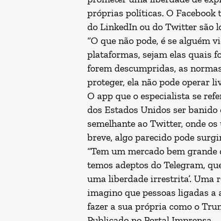
próprias políticas. O Facebook 
do LinkedIn ou do Twitter são l
“O que não pode, é se alguém vio
plataformas, sejam elas quais 
forem descumpridas, as normas 
proteger, ela não pode operar li
O app que o especialista se ref
dos Estados Unidos ser banido d
semelhante ao Twitter, onde os
breve, algo parecido pode surgir
“Tem um mercado bem grande des
temos adeptos do Telegram, que 
uma liberdade irrestrita’. Uma
imagino que pessoas ligadas a 
fazer a sua própria como o Tru
Publicado no
Portal Imprensa
.