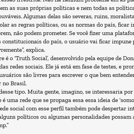
tem as suas próprias políticas e nem todas as políti
ouváveis. Algumas delas são severas, ruins, moralista
lar as regras políticas, ou as normas do país, ficar 
forem, não podem prometer. Se você fizer uma platafo
constitucionais do país, o usuário vai ficar impune 
vremente”, explica.
ere é o ‘Truth Social’, desenvolvido pela equipe de D
as redes sociais. Ele já está em fase de testes, e pr
 usuários são livres para escrever o que bem entend
 no Brasil.
se tipo. Muita gente, imagino, se interessaria por 
é uma rede que se propaga essa essa ideia de ‘somos
 rede social com esse perfil também pode despertar 
alguns políticos ou algumas personalidades possam 
mp.”