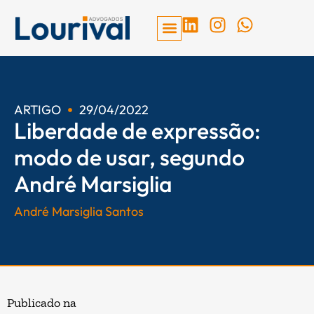
Ir
L
I
W
para
i
n
h
o
n
s
a
conteúdo
k
t
t
e
a
s
d
g
a
ARTIGO
29/04/2022
Liberdade de expressão:
i
r
p
n
a
p
modo de usar, segundo
m
André Marsiglia
André Marsiglia Santos
Publicado na