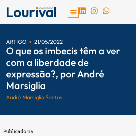
Ir
L
I
W
para
i
n
h
o
n
s
a
conteúdo
k
t
t
e
a
s
ARTIGO
21/05/2022
d
g
a
O que os imbecis têm a ver
i
r
p
com a liberdade de
n
a
p
m
expressão?, por André
Marsiglia
André Marsiglia Santos
Publicado na