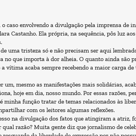
 o caso envolvendo a divulgação pela imprensa de in
lara Castanho. Ela própria, na sequência, pôs luz ao
.
de uma tristeza só e não precisam ser aqui lembra
 no que importa à dor alheia. O quanto ainda são pr
to a vítima acaba sempre recebendo a maior carga de
uer um, mesmo as manifestações mais solidárias, ac
iona, hoje em dia, nosso mundo. Por essas razões, pe
é minha função tratar de temas relacionados às libe
mpartilhar com os leitores algumas reflexões.
sso na divulgação dos fatos que atingiram a atriz, f
 qual razão? Muita gente diz que jornalismo de cele
e resguardo da liberdade de expressão por não possui