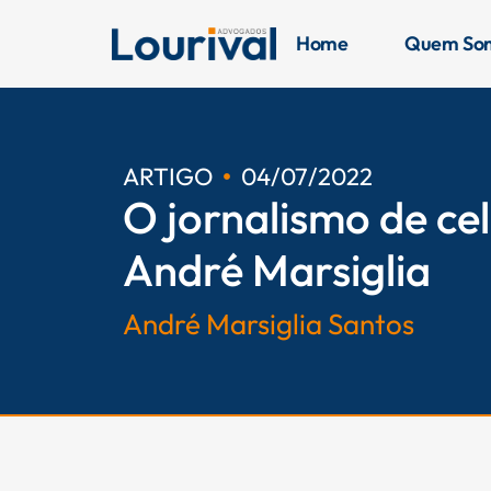
Ir
para
Home
Quem So
o
conteúdo
ARTIGO
04/07/2022
O jornalismo de ce
André Marsiglia
André Marsiglia Santos