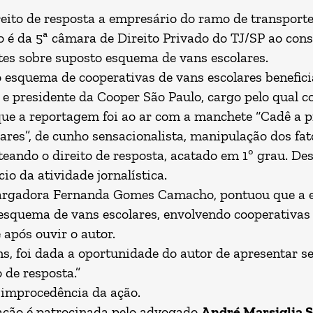
reito de resposta a empresário do ramo de transporte
o é da 5ª câmara de Direito Privado do TJ/SP ao con
ntes sobre suposto esquema de vans escolares.
esquema de cooperativas de vans escolares beneficia
 e presidente da Cooper São Paulo, cargo pelo qual c
 que a reportagem foi ao ar com a manchete “Cadê a p
ares”, de cunho sensacionalista, manipulação dos fa
teando o direito de resposta, acatado em 1º grau. De
io da atividade jornalística.
bargadora Fernanda Gomes Camacho, pontuou que a em
 esquema de vans escolares, envolvendo cooperativas e
 após ouvir o autor.
ns, foi dada a oportunidade do autor de apresentar s
 de resposta.”
 improcedência da ação.
ação é patrocinada pelo advogado
André Marsiglia 