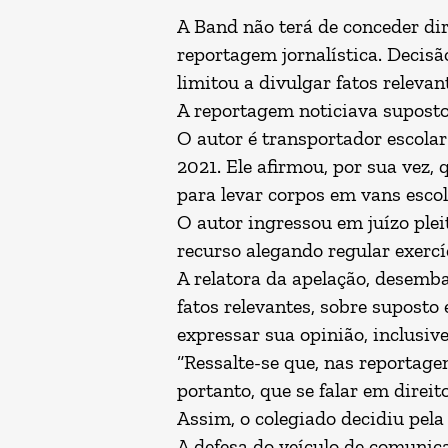
A Band não terá de conceder di
reportagem jornalística. Decisã
limitou a divulgar fatos releva
A reportagem noticiava suposto 
O autor é transportador escolar
2021. Ele afirmou, por sua vez,
para levar corpos em vans escol
O autor ingressou em juízo plei
recurso alegando regular exercíc
A relatora da apelação, desem
fatos relevantes, sobre suposto
expressar sua opinião, inclusive
“Ressalte-se que, nas reportage
portanto, que se falar em direito
Assim, o colegiado decidiu pela
A defesa do veículo de comunic