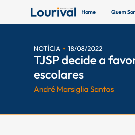
Ir
para
Home
Quem So
o
conteúdo
NOTÍCIA
18/08/2022
TJSP decide a favo
escolares
André Marsiglia Santos