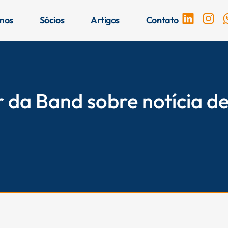
L
I
mos
Sócios
Artigos
Contato
i
n
n
s
k
t
e
a
d
g
i
r
r da Band sobre notícia 
n
a
m