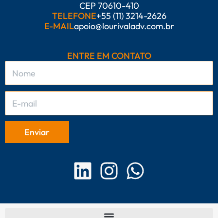
CEP 70610-410
TELEFONE
+55 (11) 3214-2626
E-MAIL
apoio@lourivaladv.com.br
ENTRE EM CONTATO
L
I
W
i
n
h
n
s
a