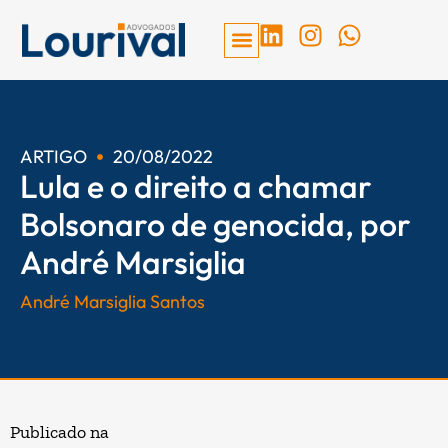
Ir
L
I
W
para
i
n
h
o
n
s
a
conteúdo
k
t
t
e
a
s
d
g
a
ARTIGO
20/08/2022
Lula e o direito a chamar
i
r
p
n
a
p
Bolsonaro de genocida, por
m
André Marsiglia
André Marsiglia Santos
Publicado na