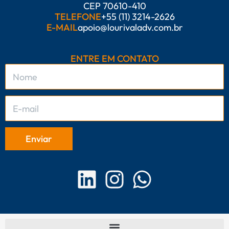
CEP 70610-410
TELEFONE
+55 (11) 3214-2626
E-MAIL
apoio@lourivaladv.com.br
ENTRE EM CONTATO
L
I
W
i
n
h
n
s
a