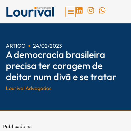
Ir
L
I
W
para
i
n
h
o
n
s
a
conteúdo
k
t
t
e
a
s
d
g
a
ARTIGO
24/02/2023
A democracia brasileira
i
r
p
n
a
p
precisa ter coragem de
m
deitar num divã e se tratar
Lourival Advogados
Publicado na