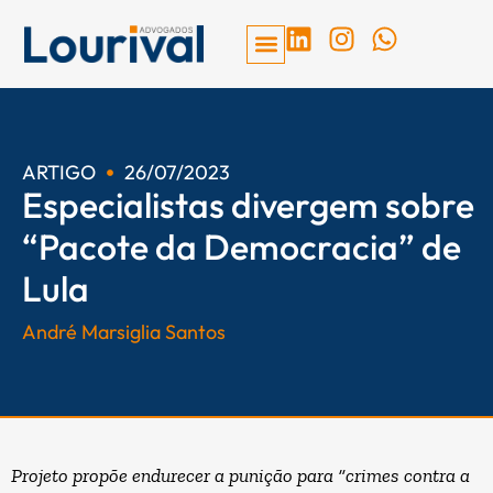
Ir
L
I
W
para
i
n
h
o
n
s
a
conteúdo
k
t
t
e
a
s
d
g
a
ARTIGO
26/07/2023
Especialistas divergem sobre
i
r
p
n
a
p
“Pacote da Democracia” de
m
Lula
André Marsiglia Santos
Projeto propõe endurecer a punição para “crimes contra a