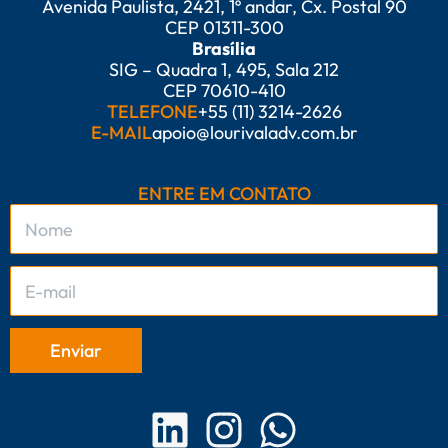
Avenida Paulista, 2421, 1º andar, Cx. Postal 90
CEP 01311-300
Brasília
SIG – Quadra 1, 495, Sala 212
CEP 70610-410
TELEFONE
+55 (11) 3214-2626
E-MAIL
apoio@lourivaladv.com.br
ENTRE EM CONTATO
L
I
W