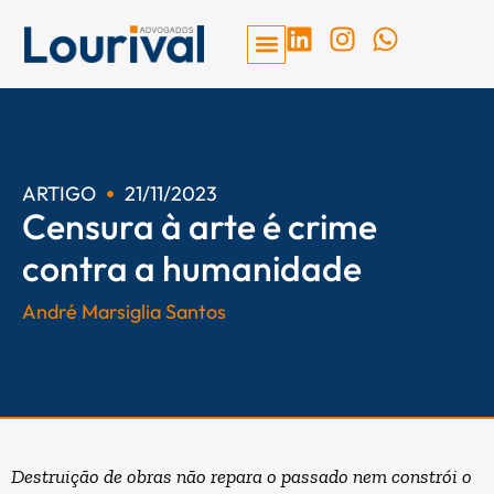
Ir
L
I
W
para
i
n
h
o
n
s
a
conteúdo
k
t
t
e
a
s
d
g
a
ARTIGO
21/11/2023
i
r
p
Censura à arte é crime
n
a
p
m
contra a humanidade
André Marsiglia Santos
Destruição de obras não repara o passado nem constrói o