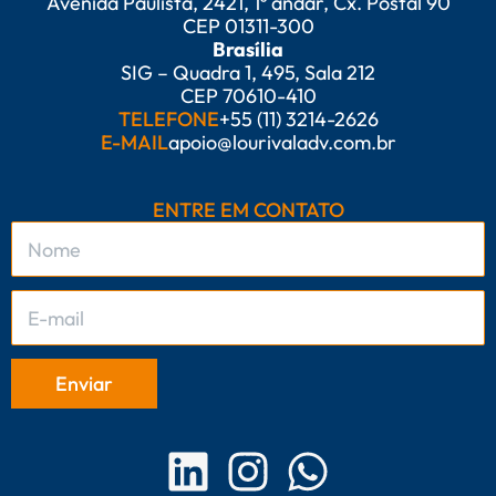
Avenida Paulista, 2421, 1º andar, Cx. Postal 90
CEP 01311-300
Brasília
SIG – Quadra 1, 495, Sala 212
CEP 70610-410
TELEFONE
+55 (11) 3214-2626
E-MAIL
apoio@lourivaladv.com.br
ENTRE EM CONTATO
L
I
W