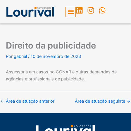
Ir
L
I
W
para
i
n
h
o
n
s
a
conteúdo
k
t
t
e
a
s
Direito da publicidade
d
g
a
i
r
p
Por
gabriel
/
10 de novembro de 2023
n
a
p
m
Assessoria em casos no CONAR e outras demandas de
agências e profissionais de publicidade.
←
Área de atuação anterior
Área de atuação seguinte
→