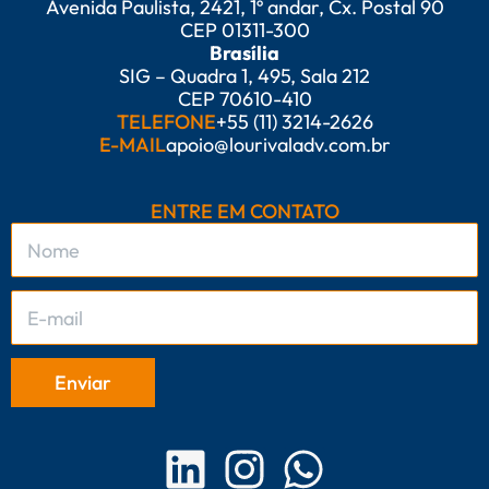
Avenida Paulista, 2421, 1º andar, Cx. Postal 90
CEP 01311-300
Brasília
SIG – Quadra 1, 495, Sala 212
CEP 70610-410
TELEFONE
+55 (11) 3214-2626
E-MAIL
apoio@lourivaladv.com.br
ENTRE EM CONTATO
L
I
W