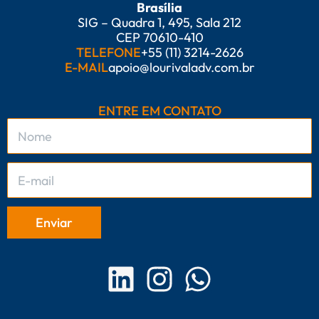
Brasília
SIG – Quadra 1, 495, Sala 212
CEP 70610-410
TELEFONE
+55 (11) 3214-2626
E-MAIL
apoio@lourivaladv.com.br
ENTRE EM CONTATO
L
I
W
i
n
h